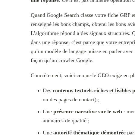
une réponse
. Ce n’est pas la même opération c
Quand Google Search classe votre fiche GBP en 
renseigné les bons champs, obtenu les bons avis
L’algorithme répond à des signaux structurés. 
dans une réponse, c’est parce que votre entrepr
qu’un modèle de langage puisse en parler avec 
façon qu’un crawler Google.
Concrètement, voici ce que le GEO exige en plu
Des
contenus textuels riches et lisibles 
ou des pages de contact) ;
Une
présence narrative sur le web
: ment
annuaires de qualité ;
Une
autorité thématique démontrée
par 