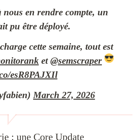
 à nous en rendre compte, un
ait pu être déployé.
charge cette semaine, tout est
onitorank
et
@semscraper
t.co/esR8PAJXIl
yfabien)
March 27, 2026
rie : une Core Update