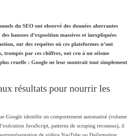
onnels du SEO ont observé des données aberrantes
: des hausses d’exposition massives et inexpliquées
tion, sur des requêtes où ces plateformes n’ont
s, trompés par ces chiffres, ont cru à un séisme
 plus cruelle : Google ne leur montrait tout simplement
ux résultats pour nourrir les
ue Google identifie un comportement automatisé (volume
’exécution JavaScript, patterns de scraping reconnus), il
e surreprésentation de vidéos YouTube ou Dailymotion,