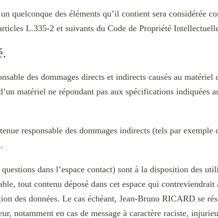
l’un quelconque des éléments qu’il contient sera considérée c
ticles L.335-2 et suivants du Code de Propriété Intellectuell
é.
ble des dommages directs et indirects causés au matériel de l
n d’un matériel ne répondant pas aux spécifications indiquées a
enue responsable des dommages indirects (tels par exemple q
m
.
s questions dans l’espace contact) sont à la disposition des u
ble, tout contenu déposé dans cet espace qui contreviendrait à
tection des données. Le cas échéant, Jean-Bruno RICARD se rés
sateur, notamment en cas de message à caractère raciste, injuri