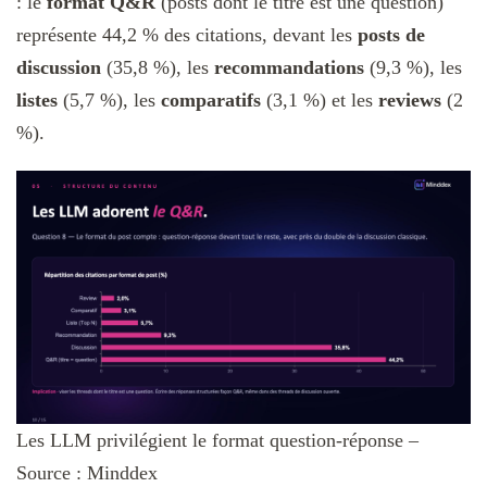
: le
format Q&R
(posts dont le titre est une question)
représente 44,2 % des citations, devant les
posts de
discussion
(35,8 %), les
recommandations
(9,3 %), les
listes
(5,7 %), les
comparatifs
(3,1 %) et les
reviews
(2
%).
Les LLM privilégient le format question-réponse –
Source : Minddex