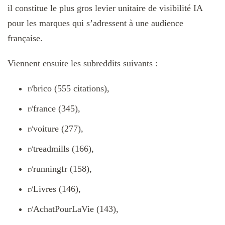
il constitue le plus gros levier unitaire de visibilité IA
pour les marques qui s’adressent à une audience
française.
Viennent ensuite les subreddits suivants :
r/brico (555 citations),
r/france (345),
r/voiture (277),
r/treadmills (166),
r/runningfr (158),
r/Livres (146),
r/AchatPourLaVie (143),