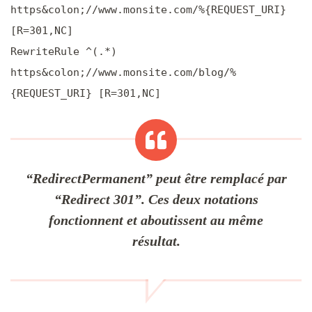
https&colon;//www.monsite.com/%{REQUEST_URI}
[R=301,NC]
RewriteRule ^(.*)
https&colon;//www.monsite.com/blog/%
{REQUEST_URI} [R=301,NC]
“RedirectPermanent” peut être remplacé par
“Redirect 301”. Ces deux notations
fonctionnent et aboutissent au même
résultat.