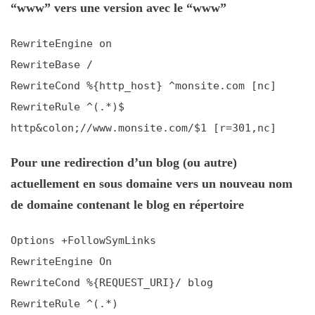
“www” vers une version avec le “www”
RewriteEngine on
RewriteBase /
RewriteCond %{http_host} ^monsite.com [nc]
RewriteRule ^(.*)$
http&colon;//www.monsite.com/$1 [r=301,nc]
Pour une redirection d’un blog (ou autre)
actuellement en sous domaine vers un nouveau nom
de domaine contenant le blog en répertoire
Options +FollowSymLinks
RewriteEngine On
RewriteCond %{REQUEST_URI}/ blog
RewriteRule ^(.*)