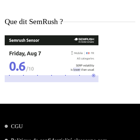
Que dit SemRush ?
CGU