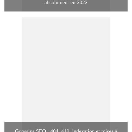
absolument en 2022
Goossips SEO : 404, 410, indexation et mises à