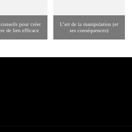
conseils pour créer
L’art de la manipulation (et
re de lien efficace
ses conséquences)