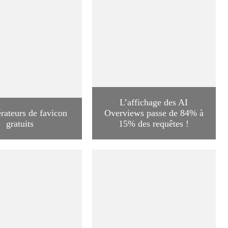
L’affichage des AI
rateurs de favicon
Overviews passe de 84% à
gratuits
15% des requêtes !