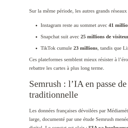
Sur la même période, les autres grands réseaux 
Instagram reste au sommet avec
41 milli
Snapchat suit avec
25 millions
de visiteu
TikTok cumule
23 millions
, tandis que L
Ces plateformes semblent mieux résister à l’éro
rebattre les cartes à plus long terme.
Semrush : l’IA en passe de
traditionnelle
Les données françaises dévoilées par Médiamét
large, documenté par une étude Semrush menée 
digital. Le constat est clair :
l’IA va bouleverser