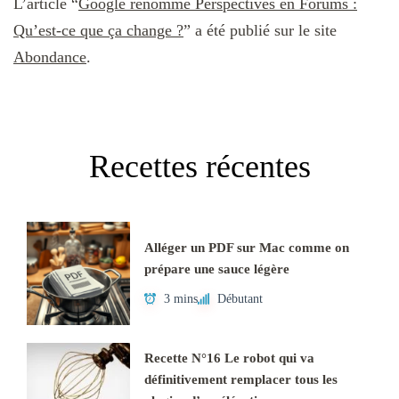
L’article “
Google renomme Perspectives en Forums :
Qu’est-ce que ça change ?
” a été publié sur le site
Abondance
.
Recettes récentes
Alléger un PDF sur Mac comme on
prépare une sauce légère
3 mins
Débutant
Recette N°16 Le robot qui va
définitivement remplacer tous les