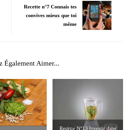
Recette n°7 Connais tes
convives mieux que toi
même
z Également Aimer...
Recette N°13 Investir dans